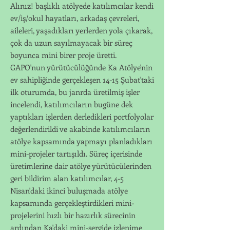
Alınız! başlıklı atölyede katılımcılar kendi
ev/iş/okul hayatları, arkadaş çevreleri,
aileleri, yaşadıkları yerlerden yola çıkarak,
çok da uzun sayılmayacak bir süreç
boyunca mini birer proje üretti.
GAPO'nun yürütücülüğünde Ka Atölye'nin
ev sahipliğinde gerçekleşen 14-15 Şubat'taki
ilk oturumda, bu janrda üretilmiş işler
incelendi, katılımcıların bugüne dek
yaptıkları işlerden derledikleri portfolyolar
değerlendirildi ve akabinde katılımcıların
atölye kapsamında yapmayı planladıkları
mini-projeler tartışıldı. Süreç içerisinde
üretimlerine dair atölye yürütücülerinden
geri bildirim alan katılımcılar, 4-5
Nisan'daki ikinci buluşmada atölye
kapsamında gerçekleştirdikleri mini-
projelerini hızlı bir hazırlık sürecinin
ardından Ka'daki mini-sergide izlenime