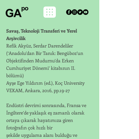
Savaş, Teknoloji Transferi ve Yerel
Arşivcilik
Refik Akyüz, Serdar Darendeliler
(‘Anadolu’dan Bir Tanık: Bengüboz’un
Objektifinden Mudurnu’da Erken
Cumhuriyet Dönemi’ kitabının II.
bölümü)
Ayşe Ege Yıldırım (ed.), Koç University
VEKAM, Ankara, 2016, pp.19-27
Endüstri devrimi sonrasında, Fransa ve
İngiltere’de yaklaşık eş zamanlı olarak
ortaya çıkarak hayatımıza giren
fotoğrafın çok hızlı bir
şekilde uygulama alanı bulduğu ve