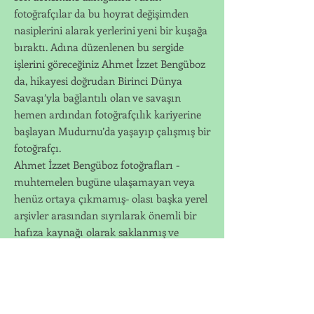
fotoğrafçılar da bu hoyrat değişimden
nasiplerini alarak yerlerini yeni bir kuşağa
bıraktı. Adına düzenlenen bu sergide
işlerini göreceğiniz Ahmet İzzet Bengüboz
da, hikayesi doğrudan Birinci Dünya
Savaşı’yla bağlantılı olan ve savaşın
hemen ardından fotoğrafçılık kariyerine
başlayan Mudurnu’da yaşayıp çalışmış bir
fotoğrafçı.
Ahmet İzzet Bengüboz fotoğrafları -
muhtemelen bugüne ulaşamayan veya
henüz ortaya çıkmamış- olası başka yerel
arşivler arasından sıyrılarak önemli bir
hafıza kaynağı olarak saklanmış ve
bugüne taşınmış bir bütünlüğe sahip. Bu
fotoğrafların arasındaki
portreler, bir yandan o günkü
Mudurnu’nun yüzlerini günümüze